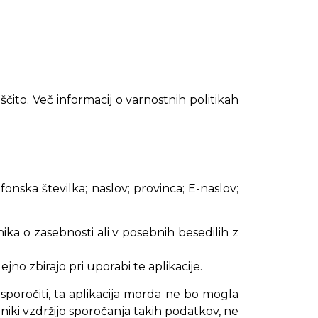
čito. Več informacij o varnostnih politikah
efonska številka; naslov; provinca; E-naslov;
ka o zasebnosti ali v posebnih besedilih z
o zbirajo pri uporabi te aplikacije.
 sporočiti, ta aplikacija morda ne bo mogla
bniki vzdržijo sporočanja takih podatkov, ne