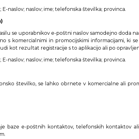
 E-naslov; naslov; ime; telefonska številka; provinca.
a)
asilu se uporabnikov e-poštni naslov samodejno doda na s
no s komercialnimi in promocijskimi informacijami, ki se
i kot rezultat registracije s to aplikacijo ali po opravl
 E-naslov; naslov; ime; telefonska številka; provinca.
fonsko številko, se lahko obrnete v komercialne ali prom
e baze e-poštnih kontaktov, telefonskih kontaktov ali
om.