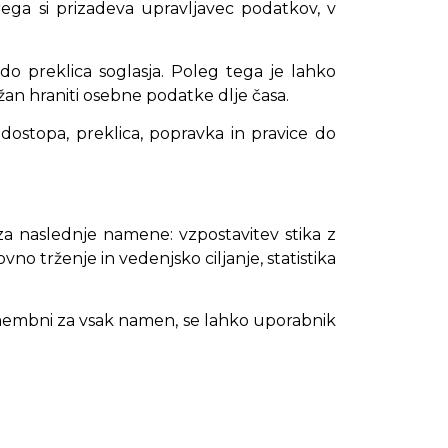
rega si prizadeva upravljavec podatkov, v
do preklica soglasja. Poleg tega je lahko
an hraniti osebne podatke dlje časa.
ostopa, preklica, popravka in pravice do
 za naslednje namene: vzpostavitev stika z
vno trženje in vedenjsko ciljanje, statistika
membni za vsak namen, se lahko uporabnik