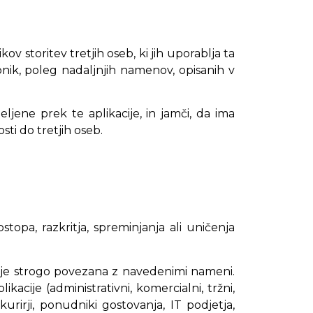
kov storitev tretjih oseb, ki jih uporablja ta
bnik, poleg nadaljnjih namenov, opisanih v
jene prek te aplikacije, in jamči, da ima
sti do tretjih oseb.
pa, razkritja, spreminjanja ali uničenja
ki je strogo povezana z navedenimi nameni.
acije (administrativni, komercialni, tržni,
 kurirji, ponudniki gostovanja, IT podjetja,