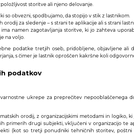
položljivost storitve ali njeno delovanje.
i so obvezni, spodbujamo, da stopijo v stik z lastnikom.
rodij za sledenje – s strani te aplikacije ali s strani lastni
 ima namen zagotavljanja storitve, ki jo zahteva upora
e na voljo.
 podatke tretjih oseb, pridobljene, objavljene ali del
rjanja, s čimer je lastnik oproščen kakršne koli odgovorno
nih podatkov
arnostne ukrepe za preprečitev nepooblaščenega dosto
ematskih orodij, z organizacijskimi metodami in logiko, 
primerih drugi subjekti, vključeni v organizacijo te aplik
jekti (kot so tretji ponudniki tehničnih storitev, poštni