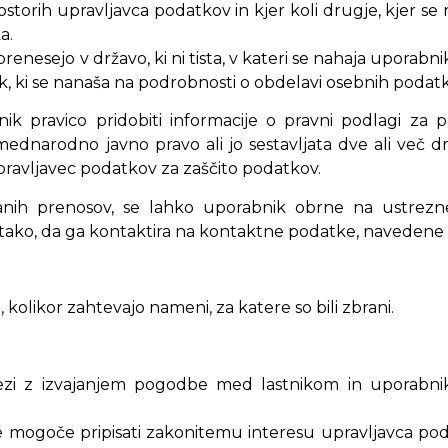
torih upravljavca podatkov in kjer koli drugje, kjer se n
a.
enesejo v državo, ki ni tista, v kateri se nahaja uporabn
, ki se nanaša na podrobnosti o obdelavi osebnih podatk
ik pravico pridobiti informacije o pravni podlagi za 
mednarodno javno pravo ali jo sestavljata dve ali več dr
 upravljavec podatkov za zaščito podatkov.
anih prenosov, se lahko uporabnik obrne na ustrez
 tako, da ga kontaktira na kontaktne podatke, navedene
, kolikor zahtevajo nameni, za katere so bili zbrani.
zi z izvajanjem pogodbe med lastnikom in uporabniko
je mogoče pripisati zakonitemu interesu upravljavca poda