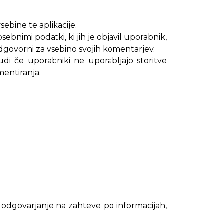
ebine te aplikacije.
ebnimi podatki, ki jih je objavil uporabnik,
odgovorni za vsebino svojih komentarjev.
udi če uporabniki ne uporabljajo storitve
mentiranja.
 odgovarjanje na zahteve po informacijah,