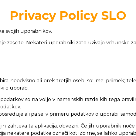
Privacy Policy SLO
ke svojih uporabnikov.
je zaščite. Nekateri uporabniki zato uživajo vrhunsko zaš
bira neodvisno ali prek tretjih oseb, so: ime; priimek; tel
i o uporabi.
podatkov so na voljo v namenskih razdelkih tega pravilni
podatkov.
reduje ali pa se, v primeru podatkov o uporabi, samodejn
 jih zahteva ta aplikacija, obvezni. Če jih uporabnik noče
kacija nekatere podatke označi kot izbirne, se lahko upora