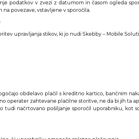
ranje podatkov v zvezi z datumom in časom ogleda sporo
kih na povezave, vstavljene v sporočila.
)
tev upravljanja stikov, ki jo nudi Skebby – Mobile Solutio
 omogočajo obdelavo plačil s kreditno kartico, bančnim nak
o operater zahtevane plačilne storitve, ne da bi jih ta apl
tudi načrtovano pošiljanje sporočil uporabniku, kot so e