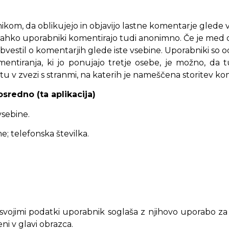
om, da oblikujejo in objavijo lastne komentarje glede vs
k, lahko uporabniki komentirajo tudi anonimno. Če je med os
 obvestil o komentarjih glede iste vsebine. Uporabniki so 
ntiranja, ki jo ponujajo tretje osebe, je možno, da t
u v zvezi s stranmi, na katerih je nameščena storitev ko
sredno (ta aplikacija)
vsebine.
e; telefonska številka.
vojimi podatki uporabnik soglaša z njihovo uporabo za
ni v glavi obrazca.