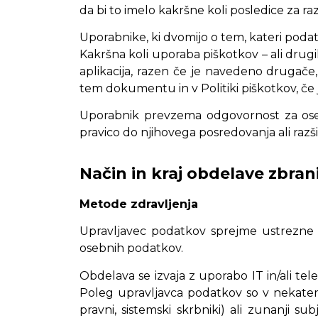
da bi to imelo kakršne koli posledice za raz
Uporabnike, ki dvomijo o tem, kateri podatk
Kakršna koli uporaba piškotkov – ali drugih o
aplikacija, razen če je navedeno drugače,
tem dokumentu in v Politiki piškotkov, če j
Uporabnik prevzema odgovornost za osebne
pravico do njihovega posredovanja ali razši
Način in kraj obdelave zbra
Metode zdravljenja
Upravljavec podatkov sprejme ustrezne v
osebnih podatkov.
Obdelava se izvaja z uporabo IT in/ali tel
Poleg upravljavca podatkov so v nekaterih 
pravni, sistemski skrbniki) ali zunanji sub