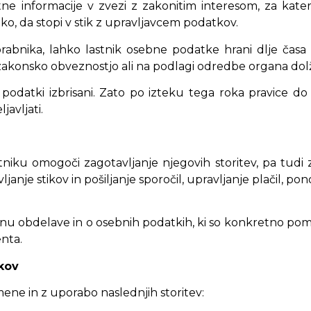
ne informacije v zvezi z zakonitim interesom, za kate
o, da stopi v stik z upravljavcem podatkov.
abnika, lahko lastnik osebne podatke hrani dlje časa 
akonsko obveznostjo ali na podlagi odredbe organa dolž
atki izbrisani. Zato po izteku tega roka pravice do d
avljati.
stniku omogoči zagotavljanje njegovih storitev, pa tudi
je stikov in pošiljanje sporočil, upravljanje plačil, pono
u obdelave in o osebnih podatkih, ki so konkretno po
nta.
kov
ene in z uporabo naslednjih storitev: