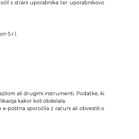
čil s strani uporabnika ter uporabnikovo
n S.r.l.
azilom ali drugimi instrumenti. Podatke, ki
ikacija kakor koli obdelala.
-poštna sporočila z računi ali obvestili o