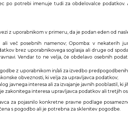
javec po potrebi imenuje tudi za obdelovalce podatkov
ezi z uporabnikom v primeru, da je podan eden od nasl
a ali več posebnih namenov; Opomba: v nekaterih juri
atkov brez uporabnikovega soglasja ali druge od spoda
ravnavi. Vendar to ne velja, če obdelavo osebnih poda
ogodbe z uporabnikom in/ali za izvedbo predpogodbenih
konske obveznosti, ki velja za upravljavca podatkov;
og javnega interesa ali za izvajanje javnih pooblastil, ki 
 zakonitega interesa upravljavca podatkov ali tretjih os
javca za pojasnilo konkretne pravne podlage posamezne
čena s pogodbo ali je potrebna za sklenitev pogodbe.