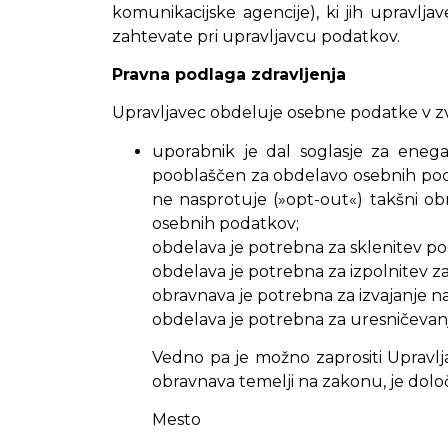
komunikacijske agencije), ki jih upravl
zahtevate pri upravljavcu podatkov.
Pravna podlaga zdravljenja
Upravljavec obdeluje osebne podatke v zv
uporabnik je dal soglasje za eneg
pooblaščen za obdelavo osebnih pod
ne nasprotuje (»opt-out«) takšni ob
osebnih podatkov;
obdelava je potrebna za sklenitev p
obdelava je potrebna za izpolnitev za
obravnava je potrebna za izvajanje nal
obdelava je potrebna za uresničevanje
Vedno pa je možno zaprositi Upravl
obravnava temelji na zakonu, je dolo
Mesto