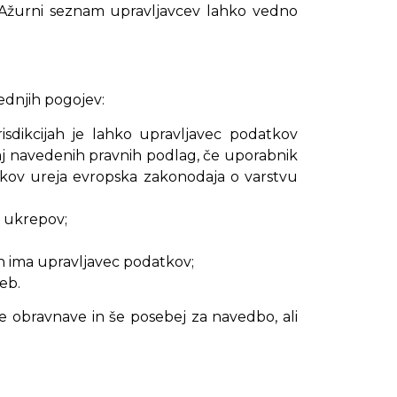
. Ažurni seznam upravljavcev lahko vedno
ednjih pogojev:
sdikcijah je lahko upravljavec podatkov
j navedenih pravnih podlag, če uporabnik
tkov ureja evropska zakonodaja o varstvu
 ukrepov;
jih ima upravljavec podatkov;
eb.
 obravnave in še posebej za navedbo, ali