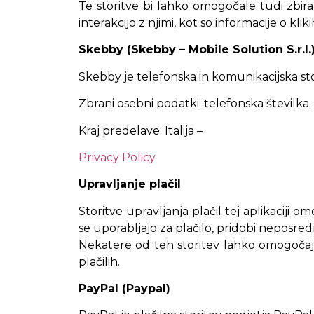
Te storitve bi lahko omogočale tudi zbi
interakcijo z njimi, kot so informacije o kli
Skebby (Skebby – Mobile Solution S.r.l.
Skebby je telefonska in komunikacijska stori
Zbrani osebni podatki: telefonska številka.
Kraj predelave: Italija –
Privacy Policy
.
Upravljanje plačil
Storitve upravljanja plačil tej aplikaciji
se uporabljajo za plačilo, pridobi neposredn
Nekatere od teh storitev lahko omogočajo 
plačilih.
PayPal (Paypal)