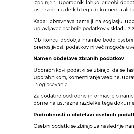
izpolnjen. Uporabnik lahko pridobi dodat
ustreznih razdelkih tega dokumenta ali tak
Kadar obravnava temelji na soglasju upor
upravljavec osebnih podatkov v skladu z z
Ob koncu obdobja hrambe bodo osebni pod
prenosljivosti podatkov ni več mogoče uvelj
Namen obdelave zbranih podatkov
Uporabnikovi podatki se zbirajo, da se la
uporabnikom, komentiranje vsebine, upravljan
in oglaševanje.
Za dodatne podrobne informacije o namen
obrne na ustrezne razdelke tega dokume
Podrobnosti o obdelavi osebnih podat
Osebni podatki se zbirajo za naslednje nam