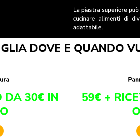
La piastra superiore può 
cucinare alimenti di di
adattabile.
IGLIA DOVE E QUANDO VU
tura
Pann
 DA 30€ IN
59€ + RIC
IO
O