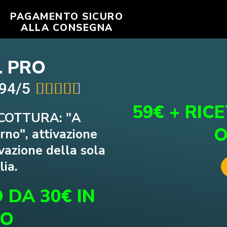
PAGAMENTO SICURO
ALLA CONSEGNA
L PRO
.94/5





59€ + RIC
COTTURA: "A
O
rno", attivazione
ivazione della sola
lia.
 DA 30€ IN
IO