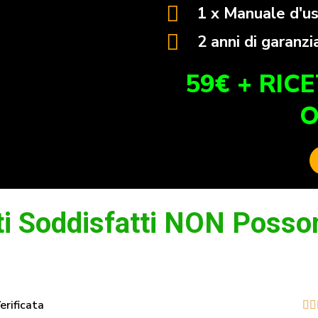
1 x Manuale d'u
2 anni di garanzi
59€ + RIC
O
i Soddisfatti NON Posson
erificata

