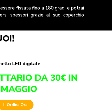
essere fissata fino a 180 gradi e potrai
versi spessori grazie al suo coperchio
OI!
ello LED digitale
ETTARIO DA 30€ IN
MAGGIO
Ordina Ora