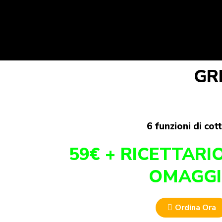
GR
6 funzioni di cot
59€ + RICETTARIO
OMAGG
Ordina Ora