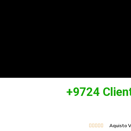
+9724 Client
Aquisto V




