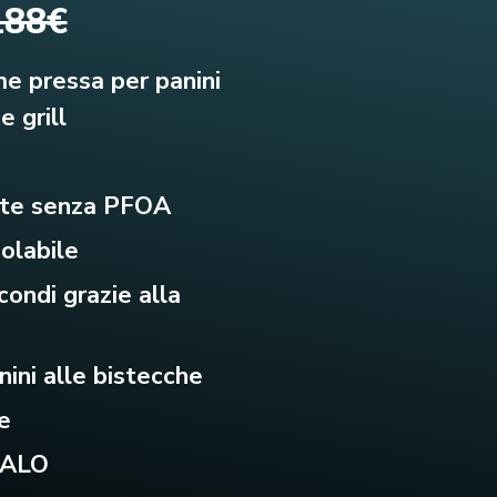
188€
me pressa per panini
e grill
ente senza PFOA
golabile
econdi grazie alla
nini alle bistecche
e
GALO