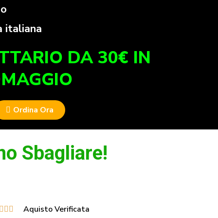
so
a italiana
ETTARIO DA 30€ IN
MAGGIO
Ordina Ora
o Sbagliare!​
Aquisto Verificata


