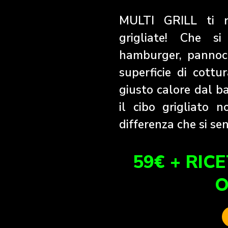
MULTI GRILL ti re
grigliate! Che si
hamburger, pannocc
superficie di cottur
giusto calore dal b
il cibo grigliato 
differenza che si se
59€ + RIC
O