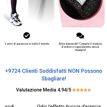
2 anni di garanzia in tutto il mondo
Altre domande? Compila il modulo
d'ordine e risponderemo senza
impegno!
+9724 Clienti Soddisfatti NON Possono
Sbagliare!​
Valutazione Media 4.94/5





Odio l'effetto buccia d'arancia che